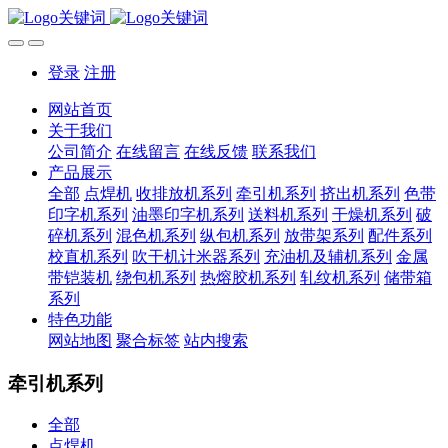
登录
注册
网站首页
关于我们
公司简介
在线留言
在线反馈
联系我们
产品展示
全部
点焊机
收排放机系列
牵引机系列
挤出机系列
色带
印字机系列
油墨印字机系列
送料机系列
干燥机系列
破
碎机系列
混色机系列
纵包机系列
放带架系列
配件系列
校直机系列
吹干机计米器系列
充油机及辅机系列
金属
带铠装机
绕包机系列
热熔胶机系列
轧纹机系列
储带箱
系列
特色功能
网站地图
聚合标签
站内搜索
牵引机系列
全部
点焊机